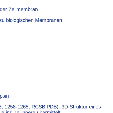
l der Zellmembran
ng zu biologischen Membranen
psin
18, 1258-1265; RCSB PDB): 3D-Struktur eines
 ins Zellinnere übermittelt