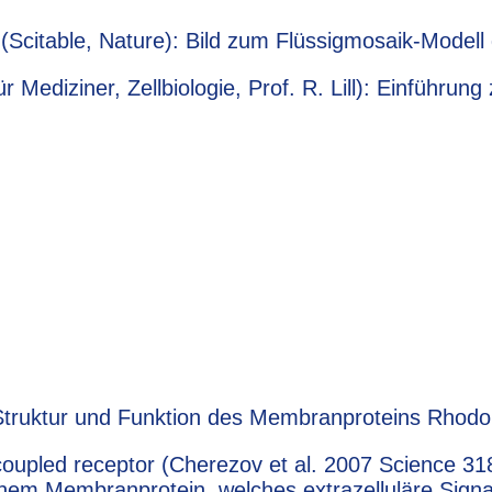
(Scitable, Nature): Bild zum Flüssigmosaik-Model
 Mediziner, Zellbiologie, Prof. R. Lill): Einführu
truktur und Funktion des Membranproteins Rhodo
coupled receptor (Cherezov et al. 2007 Science 3
m Membranprotein, welches extrazelluläre Signale