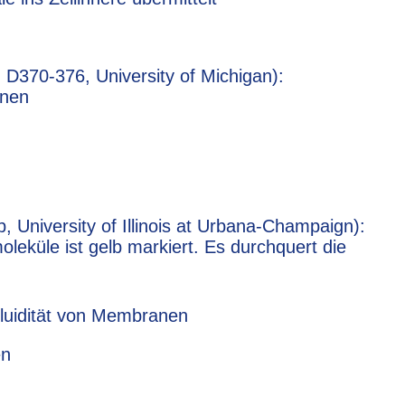
 D370-376, University of Michigan):
anen
, University of Illinois at Urbana-Champaign):
leküle ist gelb markiert. Es durchquert die
 Fluidität von Membranen
en