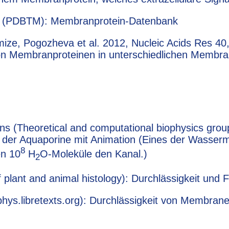
ns (PDBTM): Membranprotein-Datenbank
mize, Pogozheva et al. 2012, Nucleic Acids Res 40,
n Membranproteinen in unterschiedlichen Membr
ns (Theoretical and computational biophysics group
 der Aquaporine mit Animation (Eines der Wassermo
8
en 10
H
O-Moleküle den Kanal.)
2
of plant and animal histology): Durchlässigkeit und
hys.libretexts.org): Durchlässigkeit von Membran